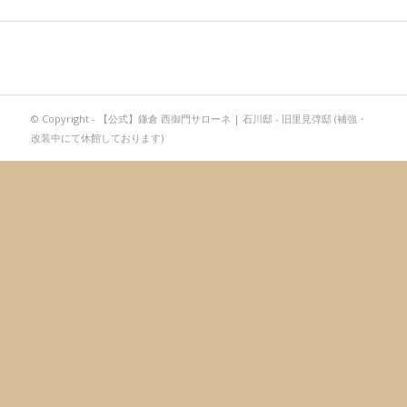
© Copyright -
【公式】鎌倉 西御門サローネ | 石川邸 - 旧里見弴邸 (補強・
改装中にて休館しております)